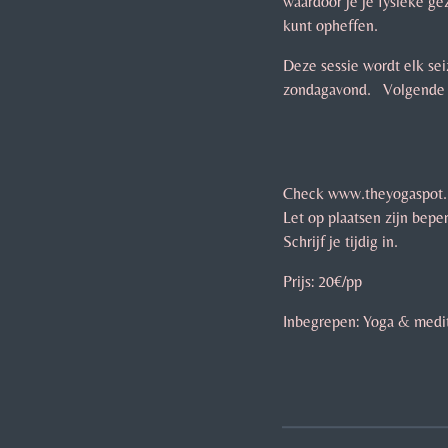
waardoor je je fysieke g
kunt opheffen.
Deze sessie wordt elk se
zondagavond. Volgende 
Check www.theyogaspot.be
Let op plaatsen zijn beper
Schrijf je tijdig in.
Prijs: 20€/pp
Inbegrepen: Yoga & medita