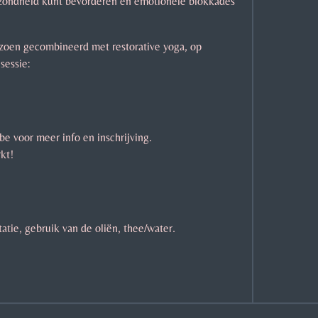
ezondheid kunt bevorderen en emotionele blokkades
izoen gecombineerd met restorative yoga, op
sessie:
 voor meer info en inschrijving.
kt!
tie, gebruik van de oliën, thee/water.