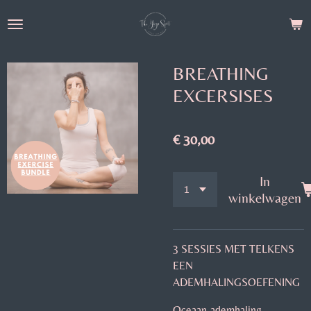
Ga
direct
naar
de
BREATHING
hoofdinhoud
EXCERSISES
€ 30,00
In
winkelwagen
3 SESSIES MET TELKENS
EEN
ADEMHALINGSOEFENING
Oceaan-ademhaling